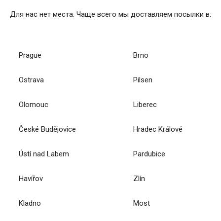
Для нас нет места. Чаще всего мы доставляем посылки в:
Prague
Brno
Ostrava
Pilsen
Olomouc
Liberec
České Budějovice
Hradec Králové
Ústí nad Labem
Pardubice
Havířov
Zlín
Kladno
Most