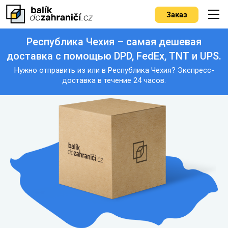
Заказ
Республика Чехия – самая дешевая
доставка с помощью DPD, FedEx, TNT и UPS.
Нужно отправить из или в Республика Чехия? Экспресс-
доставка в течение 24 часов.