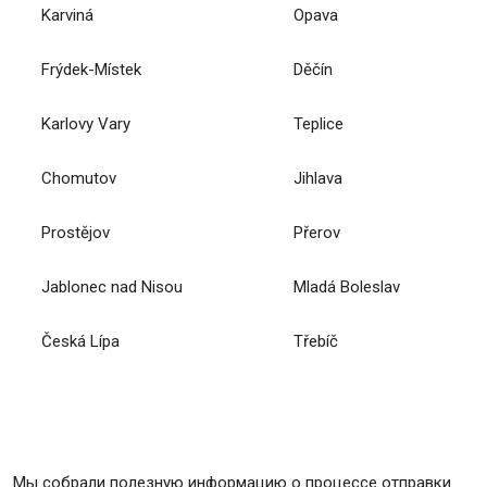
Karviná
Opava
Frýdek-Místek
Děčín
Karlovy Vary
Teplice
Chomutov
Jihlava
Prostějov
Přerov
Jablonec nad Nisou
Mladá Boleslav
Česká Lípa
Třebíč
Мы собрали полезную информацию о процессе отправки