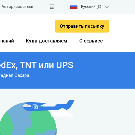
Авторизоваться
Pусский (€)
Отправить посылку
паний
Куда доставляем
О сервисе
dEx, TNT или UPS
адная Сахара.