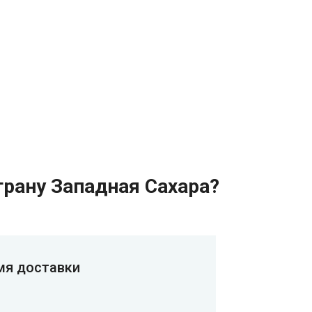
трану Западная Сахара?
мя доставки