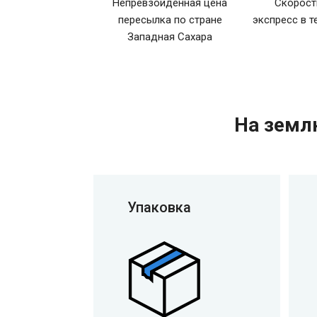
Непревзойденная цена
Скорост
пересылка по стране
экспресс в т
Западная Сахара
На земл
Упаковка