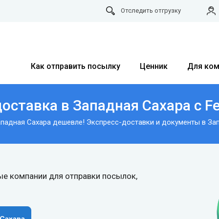
Отследить отгрузку
Как отправить посылку
Ценник
Для ком
оставка в Западная Сахара с Fe
ападная Сахара дешевле! Экспресс-доставки и документы в Зап
е компании для отправки посылок,